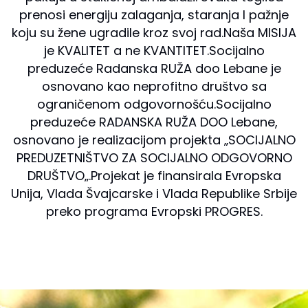
prenosi energiju zalaganja, staranja I pažnje
koju su žene ugradile kroz svoj rad.Naša MISIJA
je KVALITET a ne KVANTITET.Socijalno
preduzeće Radanska RUŽA doo Lebane je
osnovano kao neprofitno društvo sa
ograničenom odgovornošću.Socijalno
preduzeće RADANSKA RUŽA DOO Lebane,
osnovano je realizacijom projekta ‚‚SOCIJALNO
PREDUZETNIŠTVO ZA SOCIJALNO ODGOVORNO
DRUŠTVO„.Projekat je finansirala Evropska
Unija, Vlada Švajcarske i Vlada Republike Srbije
preko programa Evropski PROGRES.