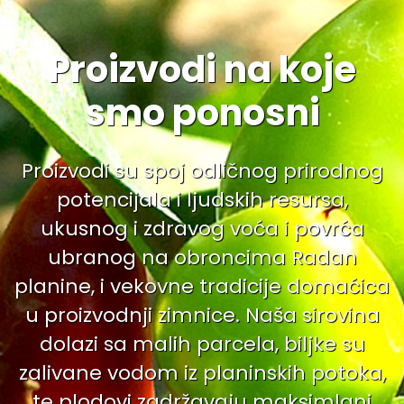
Proizvodi na koje
smo ponosni
Proizvodi su spoj odličnog prirodnog
potencijala i ljudskih resursa,
ukusnog i zdravog voća i povrća
ubranog na obroncima Radan
planine, i vekovne tradicije domaćica
u proizvodnji zimnice. Naša sirovina
dolazi sa malih parcela, biljke su
zalivane vodom iz planinskih potoka,
te plodovi zadržavaju maksimlani