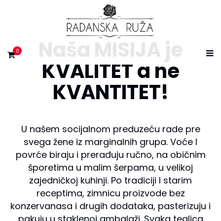
Naša MISIJA je
0
KVALITET a ne
KVANTITET!
U našem socijalnom preduzeću rade pre
svega žene iz marginalnih grupa. Voće I
povrće biraju i prerađuju ručno, na običnim
šporetima u malim šerpama, u velikoj
zajedničkoj kuhinji. Po tradiciji I starim
receptima, zimnicu proizvode bez
konzervanasa i drugih dodataka, pasterizuju i
pakuju u staklenoj ambalaži. Svaka teglica