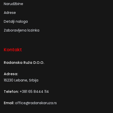
Narudžbine
Adrese
Detalji naloga
Zaboravljena lozinka
Kontakt
Radanska Ruža D.O.O.
Adresa:
16230 Lebane, Srbija
Telefon:
+381 65 8444 114
Email:
office@radanskaruza.rs