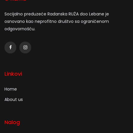
Socijalno preduzeće Radanska RUŽA doo Lebane je
osnovano kao neprofitno društvo sa ograničenom
odgovornošću.
Linkovi
Home
About us
Nalog