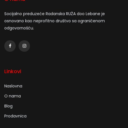
Socijalno preduzeće Radanska RUŽA doo Lebane je
osnovano kao neprofitno društvo sa ograničenom
odgovornošću.
Linkovi
Naslovna
O nama
Blog
Prodavnica