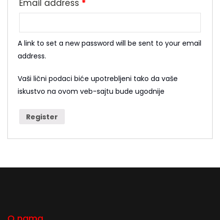
Email address
*
A link to set a new password will be sent to your email
address.
Vaši lični podaci biće upotrebljeni tako da vaše
iskustvo na ovom veb-sajtu bude ugodnije
Register
O nama