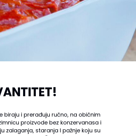
VANTITET!
 biraju i prerađuju ručno, na običnim
, zimnicu proizvode bez konzervanasa i
u zalaganja, staranja I pažnje koju su