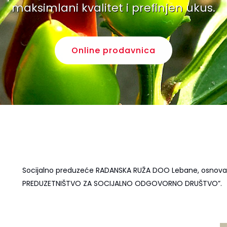
maksimlani kvalitet i prefinjen ukus.
Online prodavnica
Socijalno preduzeće RADANSKA RUŽA DOO Lebane, osnovano
PREDUZETNIŠTVO ZA SOCIJALNO ODGOVORNO DRUŠTVO”.