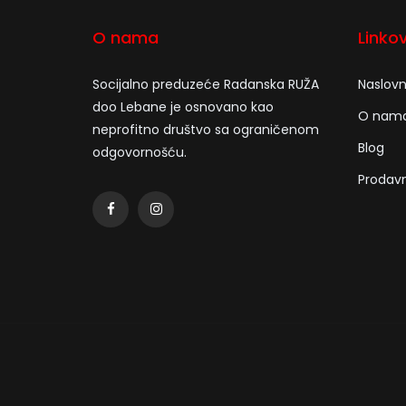
O nama
Linkov
Socijalno preduzeće Radanska RUŽA
Naslov
doo Lebane je osnovano kao
O nam
neprofitno društvo sa ograničenom
Blog
odgovornošću.
Prodav