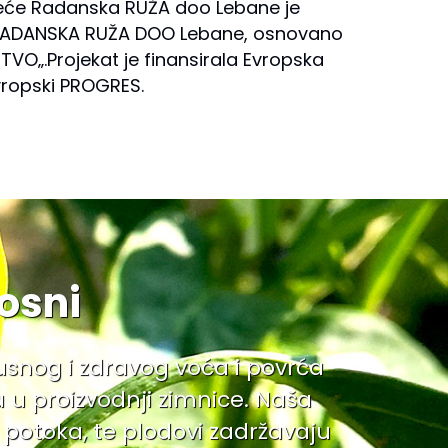
uzeće Radanska RUŽA doo Lebane je
 RADANSKA RUŽA DOO Lebane, osnovano
O„.Projekat je finansirala Evropska
vropski PROGRES.
osni
kusnog i zdravog voća i povrća
u proizvodnji zimnice. Naša
h potoka, te plodovi zadržavaju