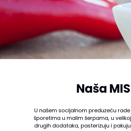
Naša MIS
U našem socijalnom preduzeću rade pr
šporetima u malim šerpama, u velikoj 
drugih dodataka, pasterizuju i pakuju