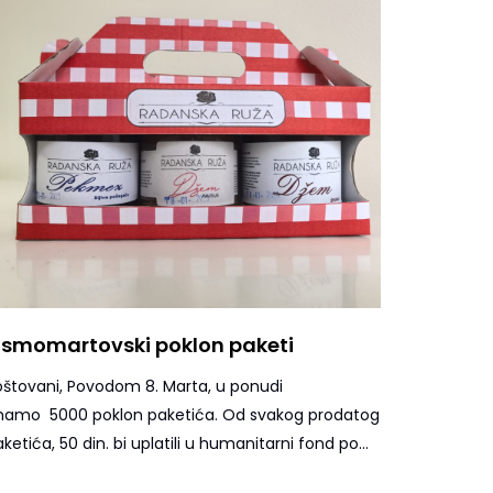
smomartovski poklon paketi
Austrij
sredstv
oštovani, Povodom 8. Marta, u ponudi
Saradnj
mamo 5000 poklon paketića. Od svakog prodatog
rada s
ketića, 50 din. bi uplatili u humanitarni fond po...
RUŽA d