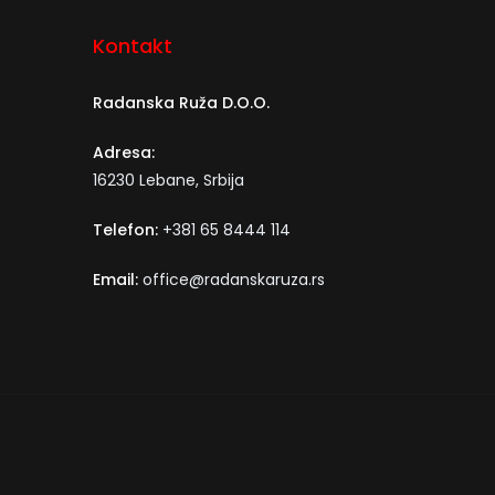
Kontakt
Radanska Ruža D.O.O.
Adresa:
16230 Lebane, Srbija
Telefon:
+381 65 8444 114
Email:
office@radanskaruza.rs