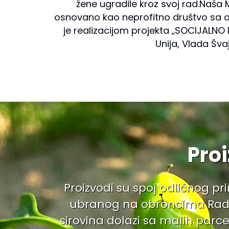
žene ugradile kroz svoj rad.Naša
osnovano kao neprofitno društvo sa
je realizacijom projekta ‚‚SOCIJAL
Unija, Vlada Šv
Pro
Proizvodi su spoj odličnog pr
ubranog na obroncima Radan
sirovina dolazi sa malih parce