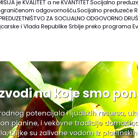
 MISIJA je KVALITET a ne KVANTITET.Socijalno pred
 ograničenom odgovornošću.Socijalno preduzeće
NO PREDUZETNIŠTVO ZA SOCIJALNO ODGOVORNO DRUŠTV
ajcarske i Vlada Republike Srbije preko programa E
izvodi na koje smo pon
irodnog potencijala i ljudskih resursa, u
 planine, i vekovne tradicije domaćica 
la, biljke su zalivane vodom iz planinski