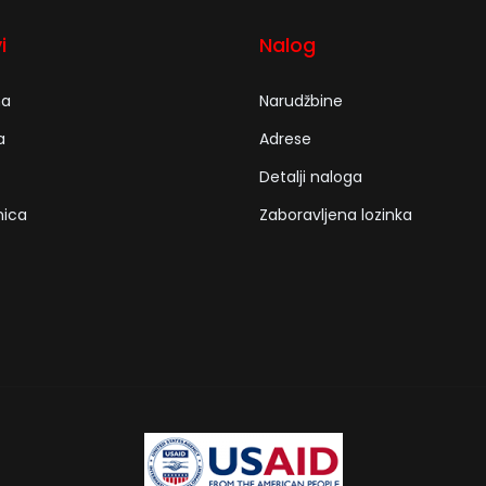
i
Nalog
na
Narudžbine
a
Adrese
Detalji naloga
nica
Zaboravljena lozinka