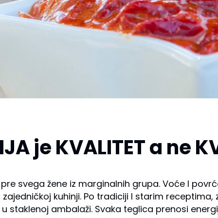
IJA je KVALITET a ne K
e svega žene iz marginalnih grupa. Voće I povrće
zajedničkoj kuhinji. Po tradiciji I starim receptima
 u staklenoj ambalaži. Svaka teglica prenosi energij