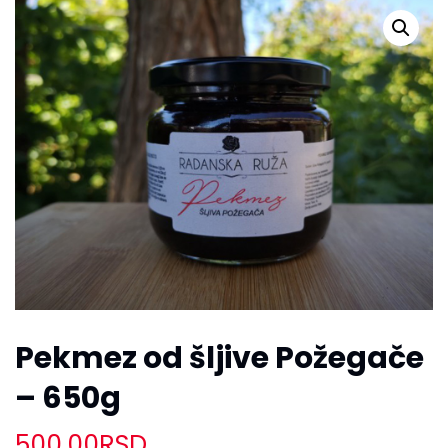
Pekmez od šljive Požegače
– 650g
500.00
RSD