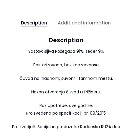
Description
Additional information
Description
Sastav: šljiva Požegača 91%, šećer 9%
Pasterizovano, bez konzervansa
Čuvati na hladnom, suvom i tamnom mestu.
Nakon otvaranja čuvati u frižideru.
Rok upotrebe: dve godine.
Proizvedeno po specifikaciji br. 09/2015
Proizvodjač: Socijalno preduzeće Radanska RUŽA doo