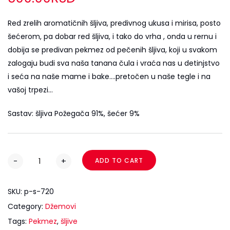
Red zrelih aromatičnih šljiva, predivnog ukusa i mirisa, posto
šećerom, pa dobar red šljiva, i tako do vrha , onda u rernu i
dobija se predivan pekmez od pečenih šljiva, koji u svakom
zalogaju budi sva naša tanana čula i vraća nas u detinjstvo
i seća na naše mame i bake….pretočen u naše tegle i na
vašoj trpezi…
Sastav: šljiva Požegača 91%, šećer 9%
-
+
ADD TO CART
SKU:
p-s-720
Category:
Džemovi
Tags:
Pekmez
,
šljive