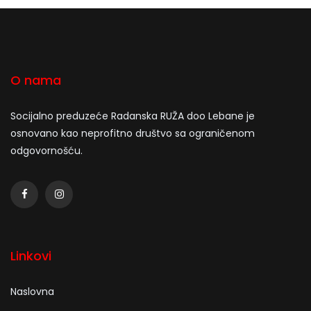
O nama
Socijalno preduzeće Radanska RUŽA doo Lebane je
osnovano kao neprofitno društvo sa ograničenom
odgovornošću.
Linkovi
Naslovna