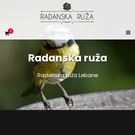
0
Radanska ruža
Radanska ruža Lebane