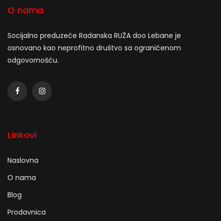
O nama
Socijalno preduzeće Radanska RUŽA doo Lebane je
osnovano kao neprofitno društvo sa ograničenom
odgovornošću.
Linkovi
Naslovna
O nama
Blog
Prodavnica