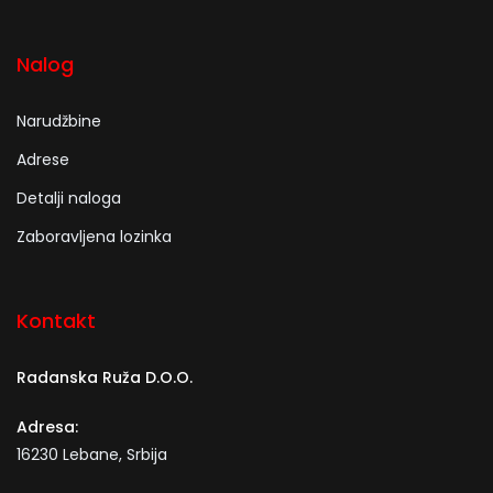
Nalog
Narudžbine
Adrese
Detalji naloga
Zaboravljena lozinka
Kontakt
Radanska Ruža D.O.O.
Adresa:
16230 Lebane, Srbija