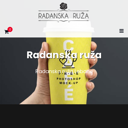
0
Radanska ruža
Radanska ruža Lebane