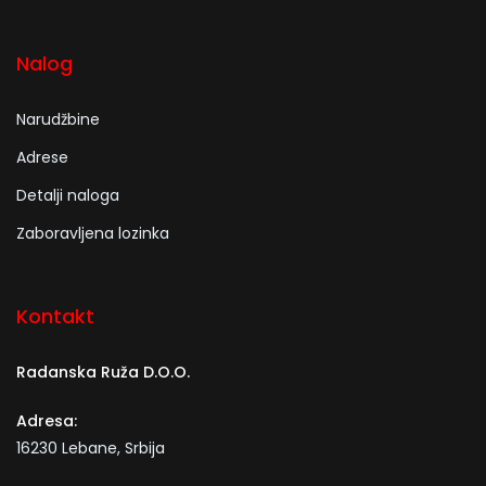
Nalog
Narudžbine
Adrese
Detalji naloga
Zaboravljena lozinka
Kontakt
Radanska Ruža D.O.O.
Adresa:
16230 Lebane, Srbija