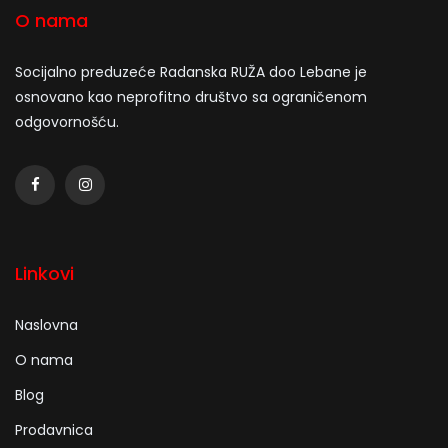
O nama
Socijalno preduzeće Radanska RUŽA doo Lebane je
osnovano kao neprofitno društvo sa ograničenom
odgovornošću.
Linkovi
Naslovna
O nama
Blog
Prodavnica