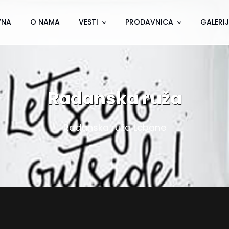
VNA
O NAMA
VESTI
PRODAVNICA
GALERI
Radanska ruža
Radanska ruža Lebane