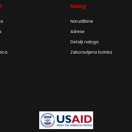
i
Nalog
na
Narudžbine
a
Adrese
Detalji naloga
nica
Zaboravljena lozinka