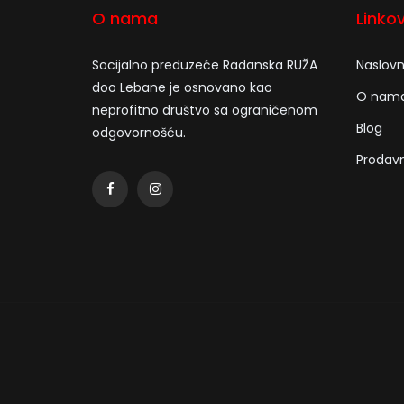
O nama
Linkov
Socijalno preduzeće Radanska RUŽA
Naslov
doo Lebane je osnovano kao
O nam
neprofitno društvo sa ograničenom
Blog
odgovornošću.
Prodav