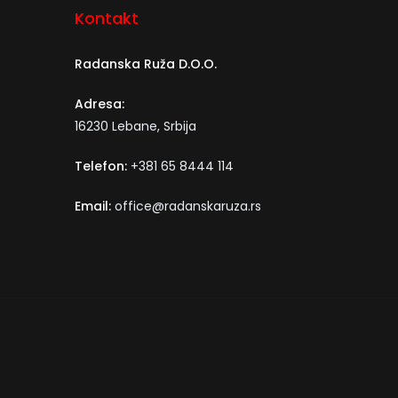
Kontakt
Radanska Ruža D.O.O.
Adresa:
16230 Lebane, Srbija
Telefon:
+381 65 8444 114
Email:
office@radanskaruza.rs