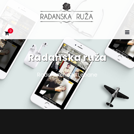
0
Radanska ruža
Radanska ruža Lebane