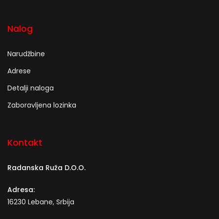
Nalog
Narudžbine
Adrese
Detalji naloga
Zaboravljena lozinka
Kontakt
Radanska Ruža D.O.O.
Adresa:
16230 Lebane, Srbija