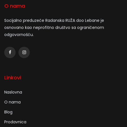
O nama
Socijalno preduzeće Radanska RUŽA doo Lebane je
osnovano kao neprofitno društvo sa ograničenom
odgovornošću.
Linkovi
Naslovna
O nama
Blog
Prodavnica