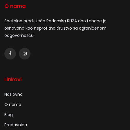
O nama
Socijalno preduzeće Radanska RUŽA doo Lebane je
osnovano kao neprofitno društvo sa ograničenom
odgovornošću.
Linkovi
Naslovna
O nama
Blog
Prodavnica