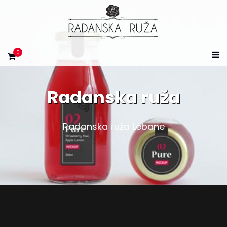
0
Radanska ruža
Radanska ruža Lebane