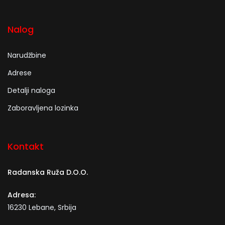
Nalog
Narudžbine
Adrese
Detalji naloga
Zaboravljena lozinka
Kontakt
Radanska Ruža D.O.O.
Adresa:
16230 Lebane, Srbija