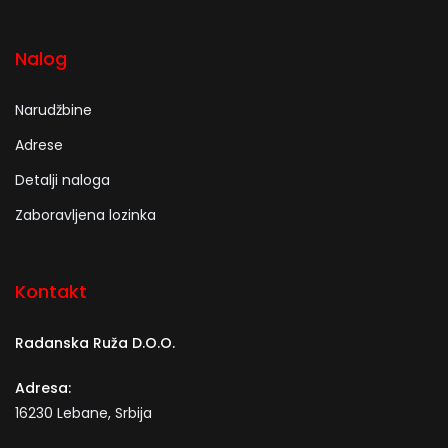
Nalog
Narudžbine
Adrese
Detalji naloga
Zaboravljena lozinka
Kontakt
Radanska Ruža D.O.O.
Adresa:
16230 Lebane, Srbija