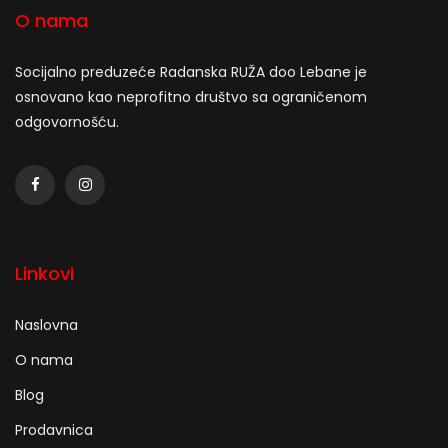
O nama
Socijalno preduzeće Radanska RUŽA doo Lebane je
osnovano kao neprofitno društvo sa ograničenom
odgovornošću.
Linkovi
Naslovna
O nama
Blog
Prodavnica