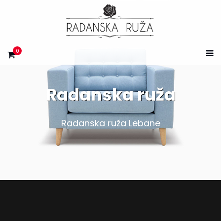
0
Radanska ruža
Radanska ruža Lebane