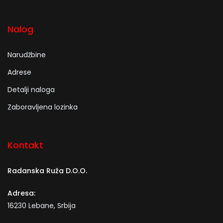
Nalog
Narudžbine
Adrese
Detalji naloga
Zaboravljena lozinka
Kontakt
Radanska Ruža D.O.O.
Adresa:
16230 Lebane, Srbija