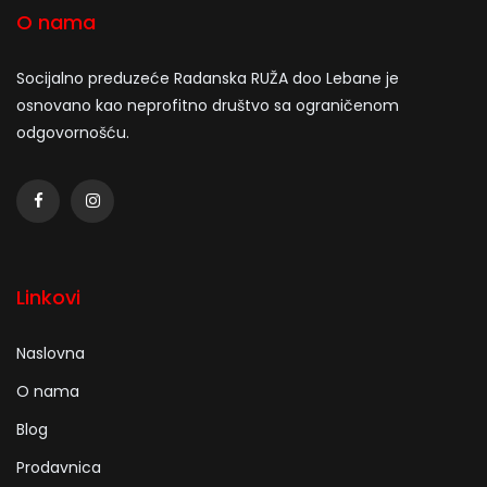
O nama
Socijalno preduzeće Radanska RUŽA doo Lebane je
osnovano kao neprofitno društvo sa ograničenom
odgovornošću.
Linkovi
Naslovna
O nama
Blog
Prodavnica