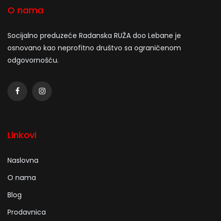
O nama
Socijalno preduzeće Radanska RUŽA doo Lebane je
osnovano kao neprofitno društvo sa ograničenom
odgovornošću.
Linkovi
Naslovna
O nama
Blog
Prodavnica