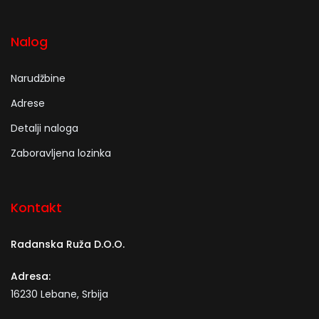
Nalog
Narudžbine
Adrese
Detalji naloga
Zaboravljena lozinka
Kontakt
Radanska Ruža D.O.O.
Adresa:
16230 Lebane, Srbija