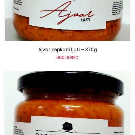
ADD TO CART
Ajvar cepkani ljuti – 370g
660.00
RSD