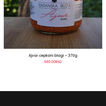
ADD TO CART
Ajvar cepkani blagi – 370g
660.00
RSD