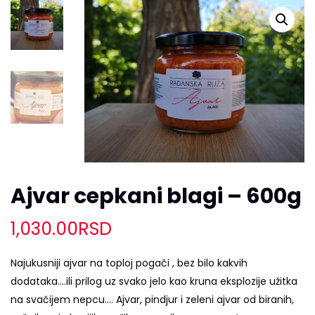
Ajvar cepkani blagi – 600g
1,030.00
RSD
Najukusniji ajvar na toploj pogači , bez bilo kakvih
dodataka….ili prilog uz svako jelo kao kruna eksplozije užitka
na svačijem nepcu…. Ajvar, pindjur i zeleni ajvar od biranih,