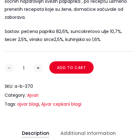
sočnih najzdravijih svežih papaprika , po receptu usmeno
prenetih recepata koje su žene, domaćice sačuvale od
zaborava.
Sastav: pečena paprika 82,6%, suncokretovo ulje 10,7%,
šecer 2,5%, vinsko sirce2,5%, kuhinjska so 1,6%.
-
+
ADD TO CART
SKU:
a-b-370
Category:
Ajvari
Tags:
ajvar blagi
,
Ajvar cepkani blagi
Description
Additional information