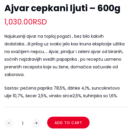
Ajvar cepkani ljuti – 600g
1,030.00
RSD
Najukusniji ajvar na toploj pogači , bez bilo kakvih
dodataka….ili prilog uz svako jelo kao kruna eksplozije užitka
na svačijem nepcu…. Ajvar, pindjur i zeleni ajvar od biranih,
sočnih najzdravijih svežih papaprika , po receptu usmeno
prenetih recepata koje su žene, domaćice sačuvale od
zaborava.
Sastav: pečena paprika 78,5%, džinke 4,1%, suncokretovo
ulje 10,7%, šecer 2,5%, vinsko sirce2,5%, kuhinjska so 1,6%.
-
+
ADD TO CART