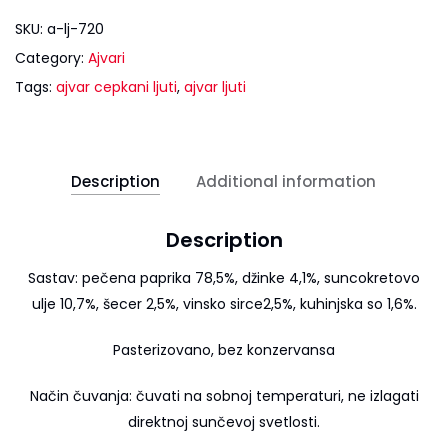
SKU:
a-lj-720
Category:
Ajvari
Tags:
ajvar cepkani ljuti
,
ajvar ljuti
Description
Additional information
Description
Sastav: pečena paprika 78,5%, džinke 4,1%, suncokretovo
ulje 10,7%, šecer 2,5%, vinsko sirce2,5%, kuhinjska so 1,6%.
Pasterizovano, bez konzervansa
Način čuvanja: čuvati na sobnoj temperaturi, ne izlagati
direktnoj sunčevoj svetlosti.