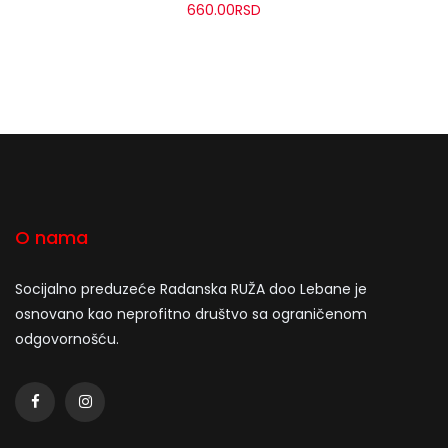
660.00
RSD
O nama
Socijalno preduzeće Radanska RUŽA doo Lebane je
osnovano kao neprofitno društvo sa ograničenom
odgovornošću.