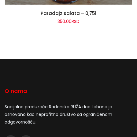
READ MORE
Paradajz salata – 0,75l
350.00
RSD
O nama
Socijalno preduzeće Radanska RUŽA doo Lebane je
osnovano kao neprofitno društvo sa ograničenom
odgovornošću.