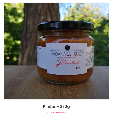
READ MORE
Pinđur – 370g