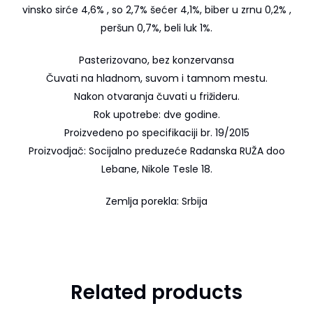
vinsko sirće 4,6% , so 2,7% šećer 4,1%, biber u zrnu 0,2% ,
peršun 0,7%, beli luk 1%.
Pasterizovano, bez konzervansa
Čuvati na hladnom, suvom i tamnom mestu.
Nakon otvaranja čuvati u frižideru.
Rok upotrebe: dve godine.
Proizvedeno po specifikaciji br. 19/2015
Proizvodjač: Socijalno preduzeće Radanska RUŽA doo
Lebane, Nikole Tesle 18.
Zemlja porekla: Srbija
Related products