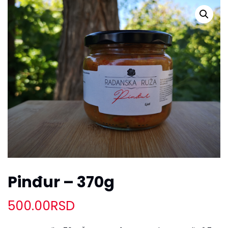
Pinđur – 370g
500.00
RSD