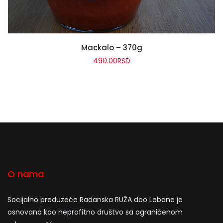
READ MORE
Mackalo – 370g
490.00
RSD
O nama
Socijalno preduzeće Radanska RUŽA doo Lebane je
osnovano kao neprofitno društvo sa ograničenom