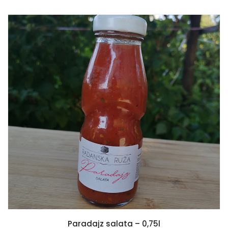
READ MORE
Paradajz salata – 0,75l