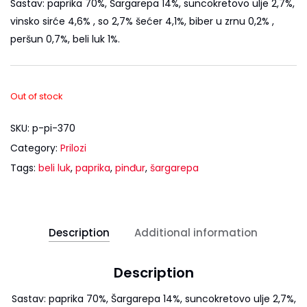
Sastav: paprika 70%, Šargarepa 14%, suncokretovo ulje 2,7%,
vinsko sirće 4,6% , so 2,7% šećer 4,1%, biber u zrnu 0,2% ,
peršun 0,7%, beli luk 1%.
Out of stock
SKU:
p-pi-370
Category:
Prilozi
Tags:
beli luk
,
paprika
,
pinđur
,
šargarepa
Description
Additional information
Description
Sastav: paprika 70%, Šargarepa 14%, suncokretovo ulje 2,7%,