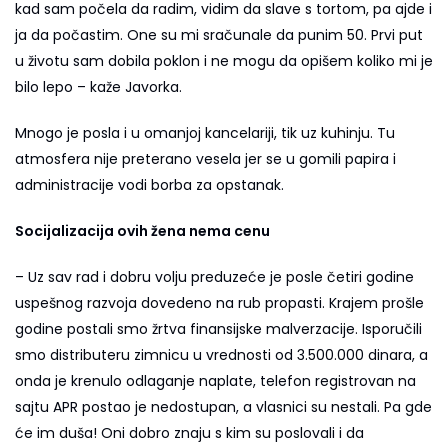
kad sam počela da radim, vidim da slave s tortom, pa ajde i
ja da počastim. One su mi sračunale da punim 50. Prvi put
u životu sam dobila poklon i ne mogu da opišem koliko mi je
bilo lepo – kaže Javorka.
Mnogo je posla i u omanjoj kancelariji, tik uz kuhinju. Tu
atmosfera nije preterano vesela jer se u gomili papira i
administracije vodi borba za opstanak.
Socijalizacija ovih žena nema cenu
– Uz sav rad i dobru volju preduzeće je posle četiri godine
uspešnog razvoja dovedeno na rub propasti. Krajem prošle
godine postali smo žrtva finansijske malverzacije. Isporučili
smo distributeru zimnicu u vrednosti od 3.500.000 dinara, a
onda je krenulo odlaganje naplate, telefon registrovan na
sajtu APR postao je nedostupan, a vlasnici su nestali. Pa gde
će im duša! Oni dobro znaju s kim su poslovali i da