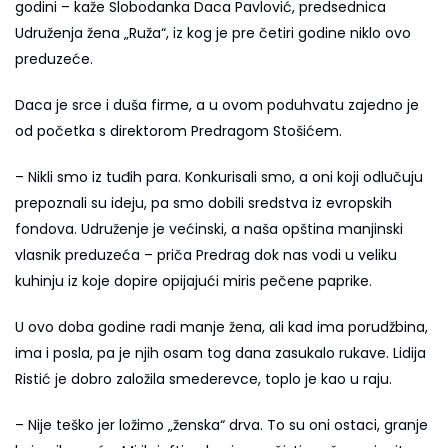
godini – kaže Slobodanka Daca Pavlović, predsednica
Udruženja žena „Ruža“, iz kog je pre četiri godine niklo ovo
preduzeće.
Daca je srce i duša firme, a u ovom poduhvatu zajedno je
od početka s direktorom Predragom Stošićem.
– Nikli smo iz tuđih para. Konkurisali smo, a oni koji odlučuju
prepoznali su ideju, pa smo dobili sredstva iz evropskih
fondova. Udruženje je većinski, a naša opština manjinski
vlasnik preduzeća – priča Predrag dok nas vodi u veliku
kuhinju iz koje dopire opijajući miris pečene paprike.
U ovo doba godine radi manje žena, ali kad ima porudžbina,
ima i posla, pa je njih osam tog dana zasukalo rukave. Lidija
Ristić je dobro založila smederevce, toplo je kao u raju.
– Nije teško jer ložimo „ženska“ drva. To su oni ostaci, granje