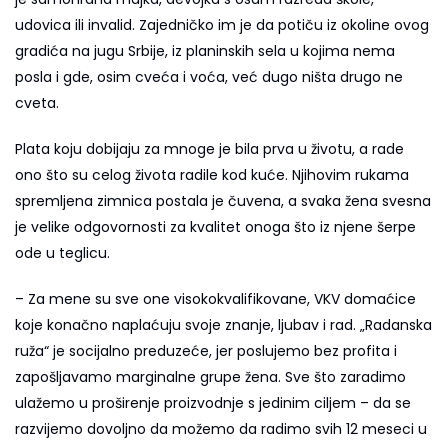
udovica ili invalid. Zajedničko im je da potiču iz okoline ovog
gradića na jugu Srbije, iz planinskih sela u kojima nema
posla i gde, osim cveća i voća, već dugo ništa drugo ne
cveta.
Plata koju dobijaju za mnoge je bila prva u životu, a rade
ono što su celog života radile kod kuće. Njihovim rukama
spremljena zimnica postala je čuvena, a svaka žena svesna
je velike odgovornosti za kvalitet onoga što iz njene šerpe
ode u teglicu.
– Za mene su sve one visokokvalifikovane, VKV domaćice
koje konačno naplaćuju svoje znanje, ljubav i rad. „Radanska
ruža“ je socijalno preduzeće, jer poslujemo bez profita i
zapošljavamo marginalne grupe žena. Sve što zaradimo
ulažemo u proširenje proizvodnje s jedinim ciljem – da se
razvijemo dovoljno da možemo da radimo svih 12 meseci u