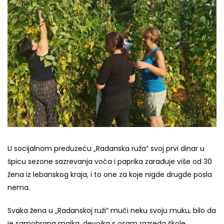
U socijalnom preduzeću „Radanska ruža“ svoj prvi dinar u
špicu sezone sazrevanja voća i paprika zarađuje više od 30
žena iz lebanskog kraja, i to one za koje nigde drugde posla
nema.
Svaka žena u „Radanskoj ruži“ muči neku svoju muku, bilo da
je samohrana majka, devojka s osam razreda škole,