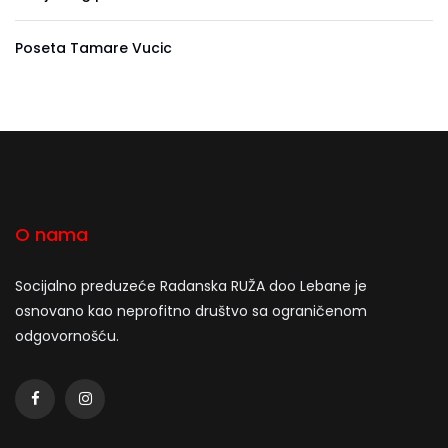
Poseta Tamare Vucic
O nama
Socijalno preduzeće Radanska RUŽA doo Lebane je
osnovano kao neprofitno društvo sa ograničenom
odgovornošću.