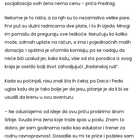
socijalizacija ovih žena nema cenu – priča Predrag.
Nekome je to ništa, a za njih su to nezamislivo velike pare.
Prvi put su dužni radnicama dve plate, i to ih izjeda. Mnogi
im pomažu da preguraju ove teškoće. Naručuju ko koliko
može, odmah uplate na račun, a ima i pojedinačnih malih
donacija. I opština je oformila komisiju, pa se nadaju da
neće biti uzalud jer, kako kažu, više od sto porodica iz ovog
kraja je osetilo bolji život zahvaljujući „Radanskoj ruži“.
Kada su počinjali, nisu znali šta ih čeka, pa Daca i Peđa
uglas kažu da je tako bolje jer da jesu, pitanje je da li bi se
usudili da krenu u ovu avanturu.
– Ne odustajemo od ideje da ovu priču proširimo širom
Srbije. Svuda ima žena koje traže spas u poslu. Znam to
dobro, jer sam godinama radio kao edukator i trener za
rodnu ravnopravnost. Dosadile su mi te priče i poželeo sam