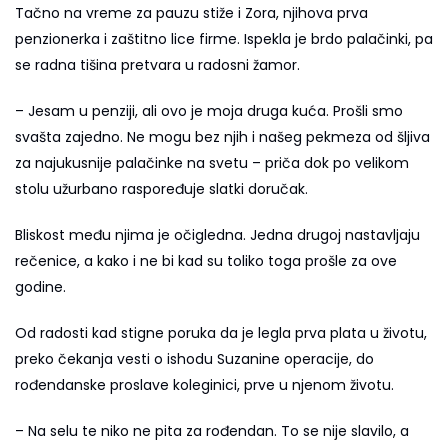
Tačno na vreme za pauzu stiže i Zora, njihova prva
penzionerka i zaštitno lice firme. Ispekla je brdo palačinki, pa
se radna tišina pretvara u radosni žamor.
– Jesam u penziji, ali ovo je moja druga kuća. Prošli smo
svašta zajedno. Ne mogu bez njih i našeg pekmeza od šljiva
za najukusnije palačinke na svetu – priča dok po velikom
stolu užurbano raspoređuje slatki doručak.
Bliskost među njima je očigledna. Jedna drugoj nastavljaju
rečenice, a kako i ne bi kad su toliko toga prošle za ove
godine.
Od radosti kad stigne poruka da je legla prva plata u životu,
preko čekanja vesti o ishodu Suzanine operacije, do
rođendanske proslave koleginici, prve u njenom životu.
– Na selu te niko ne pita za rođendan. To se nije slavilo, a