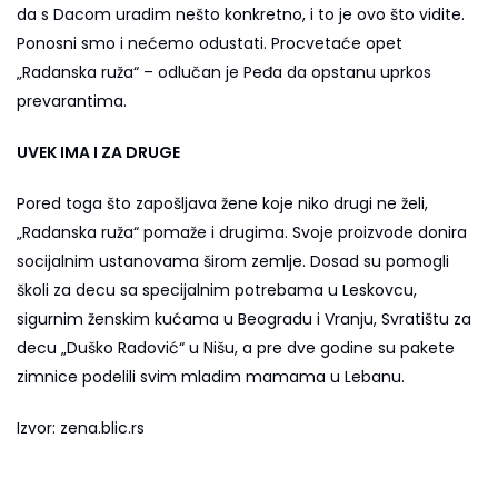
da s Dacom uradim nešto konkretno, i to je ovo što vidite.
Ponosni smo i nećemo odustati. Procvetaće opet
„Radanska ruža“ – odlučan je Peđa da opstanu uprkos
prevarantima.
UVEK IMA I ZA DRUGE
Pored toga što zapošljava žene koje niko drugi ne želi,
„Radanska ruža“ pomaže i drugima. Svoje proizvode donira
socijalnim ustanovama širom zemlje. Dosad su pomogli
školi za decu sa specijalnim potrebama u Leskovcu,
sigurnim ženskim kućama u Beogradu i Vranju, Svratištu za
decu „Duško Radović“ u Nišu, a pre dve godine su pakete
zimnice podelili svim mladim mamama u Lebanu.
Izvor: zena.blic.rs