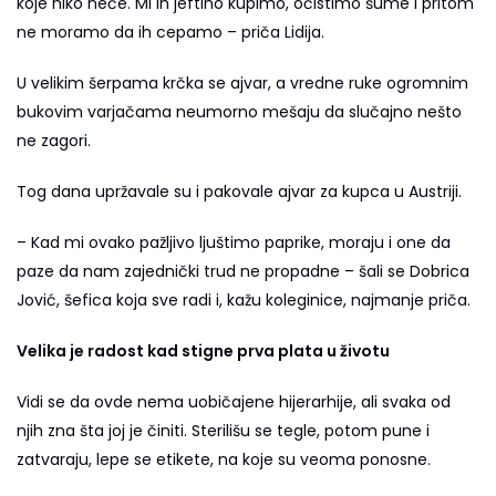
koje niko neće. Mi ih jeftino kupimo, očistimo šume i pritom
ne moramo da ih cepamo – priča Lidija.
U velikim šerpama krčka se ajvar, a vredne ruke ogromnim
bukovim varjačama neumorno mešaju da slučajno nešto
ne zagori.
Tog dana upržavale su i pakovale ajvar za kupca u Austriji.
– Kad mi ovako pažljivo ljuštimo paprike, moraju i one da
paze da nam zajednički trud ne propadne – šali se Dobrica
Jović, šefica koja sve radi i, kažu koleginice, najmanje priča.
Velika je radost kad stigne prva plata u životu
Vidi se da ovde nema uobičajene hijerarhije, ali svaka od
njih zna šta joj je činiti. Sterilišu se tegle, potom pune i
zatvaraju, lepe se etikete, na koje su veoma ponosne.