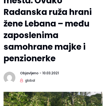
mesta: Ovako
Radanska ruža hrani
žene Lebana – među
zaposlenima
samohrane majke i
penzionerke
Objavljeno -
10.03.2021
global