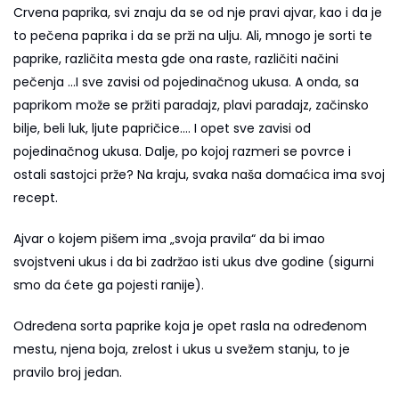
Crvena paprika, svi znaju da se od nje pravi ajvar, kao i da je
to pečena paprika i da se prži na ulju. Ali, mnogo je sorti te
paprike, različita mesta gde ona raste, različiti načini
pečenja …I sve zavisi od pojedinačnog ukusa. A onda, sa
paprikom može se pržiti paradajz, plavi paradajz, začinsko
bilje, beli luk, ljute papričice…. I opet sve zavisi od
pojedinačnog ukusa. Dalje, po kojoj razmeri se povrce i
ostali sastojci prže? Na kraju, svaka naša domaćica ima svoj
recept.
Ajvar o kojem pišem ima „svoja pravila“ da bi imao
svojstveni ukus i da bi zadržao isti ukus dve godine (sigurni
smo da ćete ga pojesti ranije).
Određena sorta paprike koja je opet rasla na određenom
mestu, njena boja, zrelost i ukus u svežem stanju, to je
pravilo broj jedan.