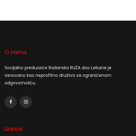
O nama
Socijalno preduzeće Radanska RUŽA doo Lebane je
osnovano kao neprofitno društvo sa ograničenom
odgovornošću.
Linkovi